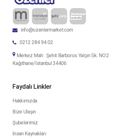
info@ozenlermarket.com
0212 284 94 02
Merkez Mah . Şehit Barboros Yalçın Sk. NO:2
Kağıthane/İstanbul 34406
Faydalı Linkler
Hakkımızda
Bize Ulaşın
Şubelerimiz
İnsan Kaynakları